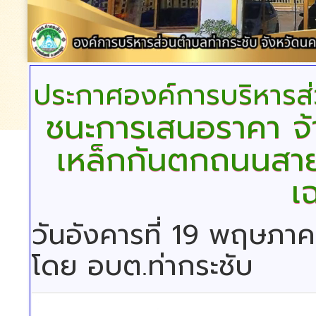
ประกาศองค์การบริหารส
ชนะการเสนอราคา จ้
เหล็กกันตกถนนสายค
เ
วันอังคารที่ 19 พฤษภา
โดย อบต.ท่ากระชับ