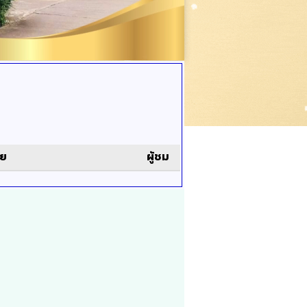
ดย
ผู้ชม